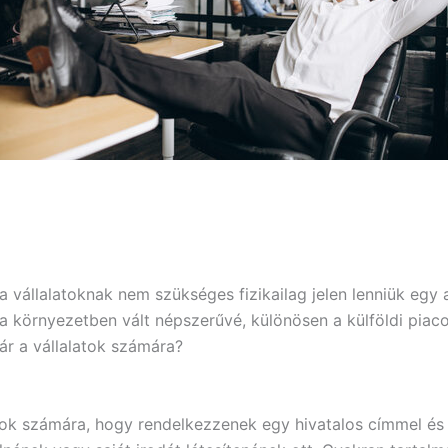
 a vállalatoknak nem szükséges fizikailag jelen lenniük egy
 a környezetben vált népszerűvé, különösen a külföldi piaco
jár a vállalatok számára?
latok számára, hogy rendelkezzenek egy hivatalos címmel é