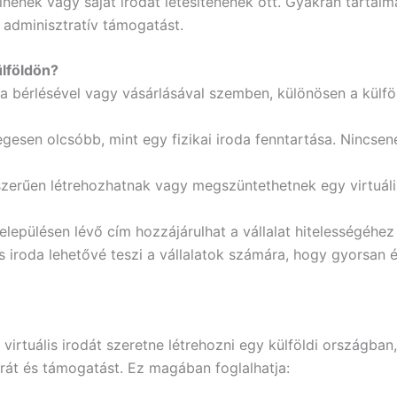
elnének vagy saját irodát létesítenének ott. Gyakran tartal
 adminisztratív támogatást.
külföldön?
 bérlésével vagy vásárlásával szemben, különösen a külfö
yegesen olcsóbb, mint egy fizikai iroda fenntartása. Nincse
zerűen létrehozhatnak vagy megszüntethetnek egy virtuális 
elepülésen lévő cím hozzájárulhat a vállalat hitelességéhez
is iroda lehetővé teszi a vállalatok számára, hogy gyorsan 
irtuális irodát szeretne létrehozni egy külföldi országban,
túrát és támogatást. Ez magában foglalhatja: