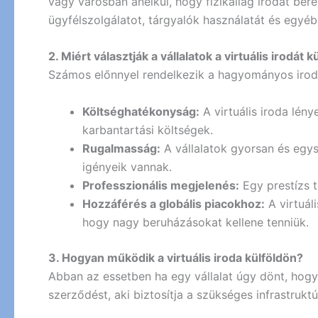
vagy városban anélkül, hogy fizikailag irodát bér
ügyfélszolgálatot, tárgyalók használatát és egyéb
2. Miért választják a vállalatok a virtuális irodát 
Számos előnnyel rendelkezik a hagyományos iroda
Költséghatékonyság:
A virtuális iroda lén
karbantartási költségek.
Rugalmasság:
A vállalatok gyorsan és egys
igényeik vannak.
Professzionális megjelenés:
Egy prestízs t
Hozzáférés a globális piacokhoz:
A virtuál
hogy nagy beruházásokat kellene tenniük.
3. Hogyan működik a virtuális iroda külföldön?
Abban az essetben ha egy vállalat úgy dönt, hogy v
szerződést, aki biztosítja a szükséges infrastruk