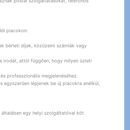
maznak postai szolgáltatásokat, telefonos
ldi piacokon:
nek bérleti díjak, közüzemi számlák vagy
irodát, attól függően, hogy milyen üzleti
 és professzionális megjelenéséhez.
és egyszerűen lépjenek be új piacokra anélkül,
 általában egy helyi szolgáltatóval köt