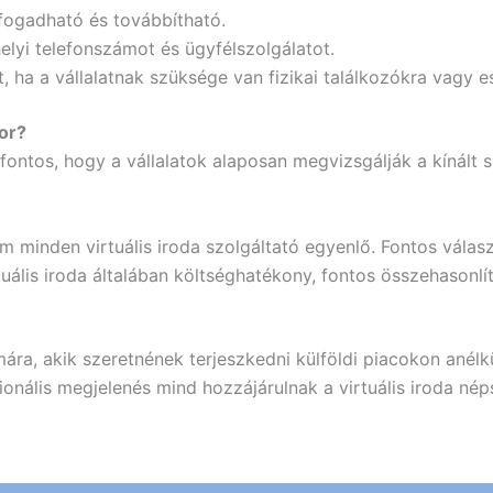
a fogadható és továbbítható.
elyi telefonszámot és ügyfélszolgálatot.
, ha a vállalatnak szüksége van fizikai találkozókra vagy 
kor?
 fontos, hogy a vállalatok alaposan megvizsgálják a kínált 
 minden virtuális iroda szolgáltató egyenlő. Fontos válasz
tuális iroda általában költséghatékony, fontos összehasonlí
ámára, akik szeretnének terjeszkedni külföldi piacokon anél
onális megjelenés mind hozzájárulnak a virtuális iroda nép